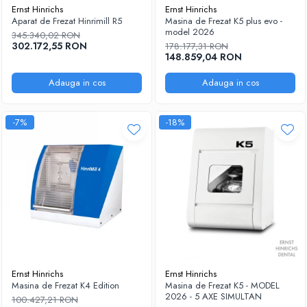
Ernst Hinrichs
Ernst Hinrichs
Aparat de Frezat Hinrimill R5
Masina de Frezat K5 plus evo -
model 2026
345.340,02 RON
302.172,55 RON
178.177,31 RON
148.859,04 RON
Adauga in cos
Adauga in cos
-7%
-18%
Ernst Hinrichs
Ernst Hinrichs
Masina de Frezat K4 Edition
Masina de Frezat K5 - MODEL
2026 - 5 AXE SIMULTAN
100.427,21 RON