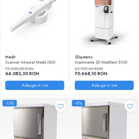
Medit
3Dsystems
Scanner Intraoral Medit i500
Imprimanta 3D NextDent 5100
76.259,50 RON
83.937,40 RON
66.082,30 RON
70.668,10 RON
Adauga in cos
Adauga in cos
-13%
-8%