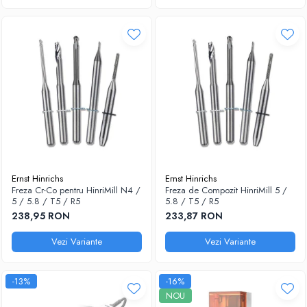
Ernst Hinrichs
Ernst Hinrichs
Freza Cr-Co pentru HinriMill N4 /
Freza de Compozit HinriMill 5 /
5 / 5.8 / T5 / R5
5.8 / T5 / R5
238,95 RON
233,87 RON
Vezi Variante
Vezi Variante
-13%
-16%
NOU