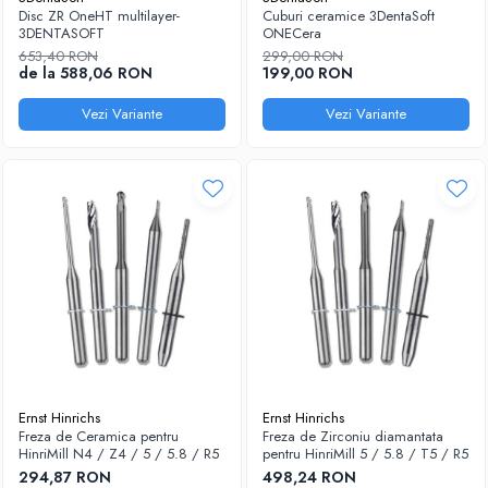
Disc ZR OneHT multilayer-
Cuburi ceramice 3DentaSoft
Sablatoare
Disc Nano Compozit
3DENTASOFT
ONECera
653,40 RON
299,00 RON
Soclatoare
Disc PMMA Eldy Plus
de la 588,06 RON
199,00 RON
Steamere
Diverse
Vezi Variante
Vezi Variante
hs-opaque
Ernst Hinrichs
Ernst Hinrichs
Freza de Ceramica pentru
Freza de Zirconiu diamantata
HinriMill N4 / Z4 / 5 / 5.8 / R5
pentru HinriMill 5 / 5.8 / T5 / R5
294,87 RON
498,24 RON