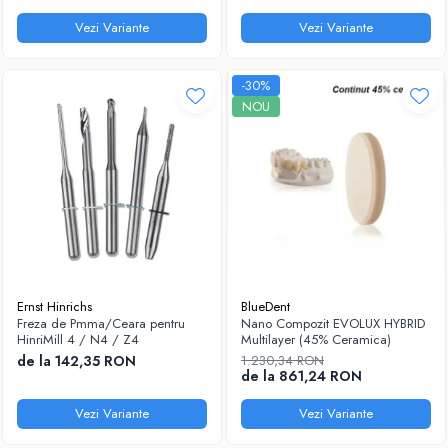
Vezi Variante
Vezi Variante
-30%
NOU
Ernst Hinrichs
BlueDent
Freza de Pmma/Ceara pentru
Nano Compozit EVOLUX HYBRID
HinriMill 4 / N4 / Z4
Multilayer (45% Ceramica)
de la 142,35 RON
1.230,34 RON
de la 861,24 RON
Vezi Variante
Vezi Variante