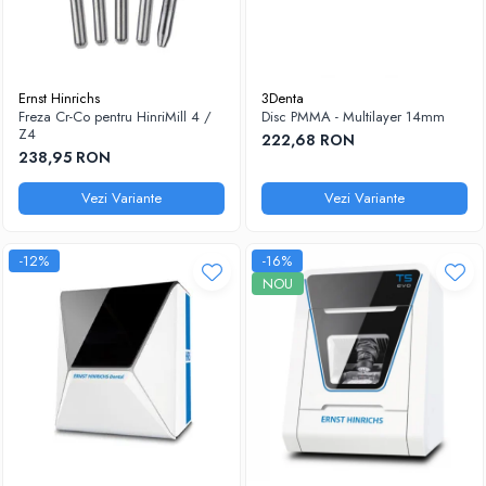
Ernst Hinrichs
3Denta
Freza Cr-Co pentru HinriMill 4 /
Disc PMMA - Multilayer 14mm
Z4
222,68 RON
238,95 RON
Vezi Variante
Vezi Variante
-12%
-16%
NOU