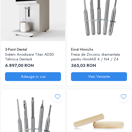
3-Point Dental
Ernst Hinrichs
Sistem Anodizare Titan AD50
Freza de Zirconiu diamantata
Tehnica Dentară
pentru HinriMill 4 / N4 / Z4
6.897,00 RON
365,03 RON
Adauga in cos
Vezi Variante