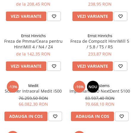
de la 208,45 RON
238,95 RON
VEZI VARIANTE
VEZI VARIANTE
Ernst Hinrichs
Ernst Hinrichs
Freza de Pmma/Ceara pentru
Freza de Compozit HinriMill 5
HinriMill 4 / N4 / Z4
/ 5.8 / T5 / R5
de la 142,35 RON
233,87 RON
VEZI VARIANTE
VEZI VARIANTE
Medit
3Dsystems
-13%
-16%
NOU
Scanner Intraoral Medit i500
Imprimanta 3D NextDent 5100
76.259,50 RON
83.937,40 RON
66.082,30 RON
70.668,10 RON
ADAUGA IN COS
ADAUGA IN COS