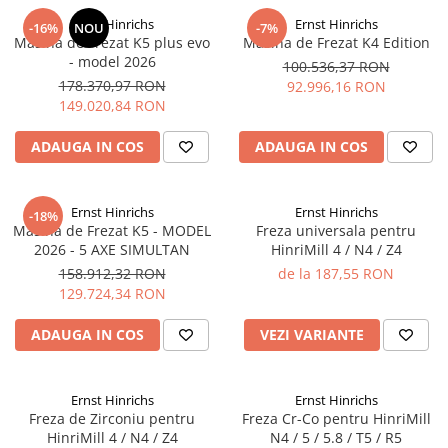
Ernst Hinrichs
Ernst Hinrichs
-16%
NOU
-7%
Masina de Frezat K5 plus evo
Masina de Frezat K4 Edition
- model 2026
100.536,37 RON
178.370,97 RON
92.996,16 RON
149.020,84 RON
ADAUGA IN COS
ADAUGA IN COS
Ernst Hinrichs
Ernst Hinrichs
-18%
Masina de Frezat K5 - MODEL
Freza universala pentru
2026 - 5 AXE SIMULTAN
HinriMill 4 / N4 / Z4
158.912,32 RON
de la 187,55 RON
129.724,34 RON
ADAUGA IN COS
VEZI VARIANTE
Ernst Hinrichs
Ernst Hinrichs
Freza de Zirconiu pentru
Freza Cr-Co pentru HinriMill
HinriMill 4 / N4 / Z4
N4 / 5 / 5.8 / T5 / R5