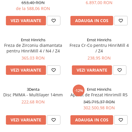
653,40 RON
6.897,00 RON
de la 588,06 RON
VEZI VARIANTE
ADAUGA IN COS
Ernst Hinrichs
Ernst Hinrichs
Freza de Zirconiu diamantata
Freza Cr-Co pentru HinriMill 4
pentru HinriMill 4 / N4 / Z4
/ Z4
365,03 RON
238,95 RON
VEZI VARIANTE
VEZI VARIANTE
3Denta
Ernst Hinrichs
-12%
Disc PMMA - Multilayer 14mm
Aparat de Frezat Hinrimill R5
222,68 RON
345.715,37 RON
302.500,98 RON
VEZI VARIANTE
ADAUGA IN COS