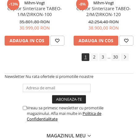
Mihm-Vogt
Mihm-Vogt
-13%
-8%
Cuptor Sinterizare TABEO-
Cuptor Sinterizare TABEO-
1/M/ZIRKON-100
2/M/ZIRKON-120
35.801,80 RON
42.254,40 RON
30.999,00 RON
38.900,00 RON
ADAUGA IN COS
ADAUGA IN COS
1
2
3
30
...
Newsletter
Nu rata ofertele si promotiile noastre
Vreau sa primesc newsletter cu promotiile
magazinului. Afla mai multe in
Politica de
Confidentialitate
MAGAZINUL MEU