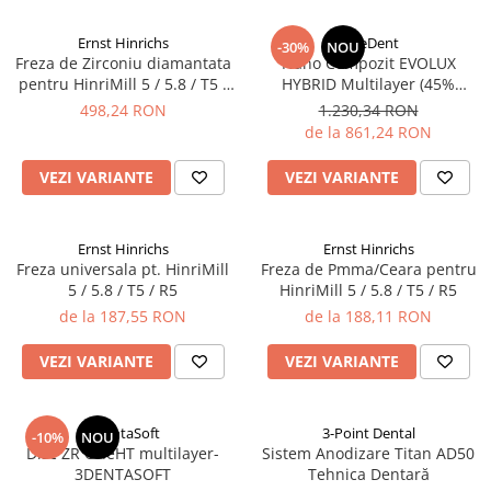
Sablatoare
Disc Nano Compozit
Ernst Hinrichs
BlueDent
-30%
NOU
Soclatoare
Freza de Zirconiu diamantata
Nano Compozit EVOLUX
Disc PMMA Eldy Plus
pentru HinriMill 5 / 5.8 / T5 /
HYBRID Multilayer (45%
Steamere
Diverse
R5
Ceramica)
498,24 RON
1.230,34 RON
de la 861,24 RON
hs-opaque
VEZI VARIANTE
VEZI VARIANTE
Ernst Hinrichs
Ernst Hinrichs
Freza universala pt. HinriMill
Freza de Pmma/Ceara pentru
5 / 5.8 / T5 / R5
HinriMill 5 / 5.8 / T5 / R5
de la 187,55 RON
de la 188,11 RON
VEZI VARIANTE
VEZI VARIANTE
3DentaSoft
3-Point Dental
-10%
NOU
Disc ZR OneHT multilayer-
Sistem Anodizare Titan AD50
3DENTASOFT
Tehnica Dentară