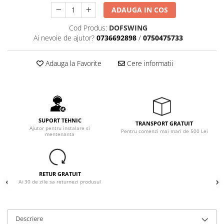
Sinterizare
ADAUGA IN COS
Cuptoare Sinterizare
Cod Produs:
DOFSWING
%REFURBISHED%
Ai nevoie de ajutor?
0736692898
/
0750475733
Cuptoare Sinterizare
Accesorii de Sinterizare
Adauga la Favorite
Cere informatii
Software
Administrare Laborator
Exocad
SUPORT TEHNIC
Wiredent
TRANSPORT GRATUIT
Ajutor pentru instalare si
Pentru comenzi mai mari de 500 Lei
mentenanta
Materiale CAD-CAM
Cuburi ceramice ONECera
Blocuri Disilicat de litiu
RETUR GRATUIT
Ai 30 de zile sa returnezi produsul
AMBER MILL C12
AMBER MILL C14
AMBER MILL C32
Descriere
AMBER MILL C40