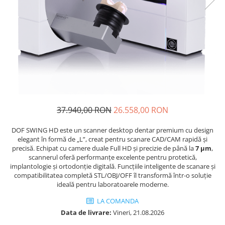
Bonturi Protetice
DCR
DCR + Full Anatomic
Fatete
Full Anatomic
Incarcari Imediate
Inlay/Onlay
37.940,00 RON
26.558,00 RON
Lucrari Fixe All-on-4/6
Scannere Dentare
DOF SWING HD este un scanner desktop dentar premium cu design
elegant în formă de „L”, creat pentru scanare CAD/CAM rapidă și
Scanner de Laborator
precisă. Echipat cu camere duale Full HD și precizie de până la
7 μm
,
scannerul oferă performanțe excelente pentru protetică,
Scannere de Cabinet
implantologie și ortodonție digitală. Funcțiile inteligente de scanare și
Imprimante 3D
compatibilitatea completă STL/OBJ/OFF îl transformă într-o soluție
ideală pentru laboratoarele moderne.
Selective Laser Melting
LA COMANDA
Imprimanta 3D
Data de livrare:
Vineri, 21.08.2026
Rasina Imprimanta 3D